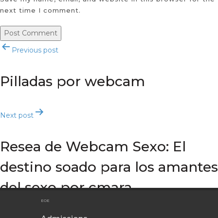
next time I comment.
Post
Previous post
navigation
Pilladas por webcam
Next post
Resea de Webcam Sexo: El
destino soado para los amantes
del sexo por cmara
EOE