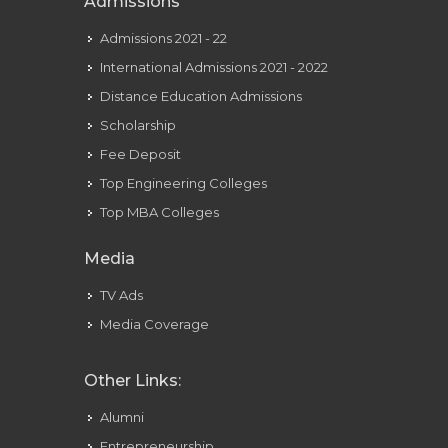
Admissions
Admissions 2021 - 22
International Admissions 2021 - 2022
Distance Education Admissions
Scholarship
Fee Deposit
Top Engineering Colleges
Top MBA Colleges
Media
TV Ads
Media Coverage
Other Links:
Alumni
Entrepreneurship