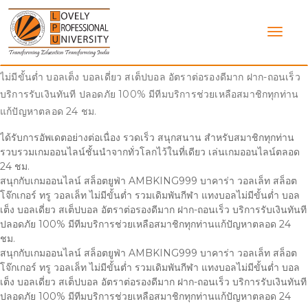
Skip
ได้รับการอัพเดตอย่างต่อเนื่อง รวดเร็ว สนุกสนาน สำหรับสมาชิกทุกท่าน
to
รวบรวมเกมออนไลน์ชั้นนำจากทั่วโลกไว้ในที่เดียว เล่นเกมออนไลน์ตลอด
content
24 ชม. สนุกกับเกมออนไลน์ สล็อตยูฟ่า AMBKING999 บาคาร่า
วอลเล็ท สล็อตโจ๊กเกอร์ ทรู วอลเล็ท ไม่มีขั้นต่ำ รวมเดิมพันกีฬา แทงบอล
ไม่มีขั้นต่ำ บอลเต็ง บอลเดี่ยว สเต็ปบอล อัตราต่อรองดีมาก ฝาก-ถอนเร็ว
บริการรับเงินทันที ปลอดภัย 100% มีทีมบริการช่วยเหลือสมาชิกทุกท่าน
แก้ปัญหาตลอด 24 ชม.
ได้รับการอัพเดตอย่างต่อเนื่อง รวดเร็ว สนุกสนาน สำหรับสมาชิกทุกท่าน
รวบรวมเกมออนไลน์ชั้นนำจากทั่วโลกไว้ในที่เดียว เล่นเกมออนไลน์ตลอด
24 ชม.
สนุกกับเกมออนไลน์ สล็อตยูฟ่า AMBKING999 บาคาร่า วอลเล็ท สล็อต
โจ๊กเกอร์ ทรู วอลเล็ท ไม่มีขั้นต่ำ รวมเดิมพันกีฬา แทงบอลไม่มีขั้นต่ำ บอล
เต็ง บอลเดี่ยว สเต็ปบอล อัตราต่อรองดีมาก ฝาก-ถอนเร็ว บริการรับเงินทันที
ปลอดภัย 100% มีทีมบริการช่วยเหลือสมาชิกทุกท่านแก้ปัญหาตลอด 24
ชม.
สนุกกับเกมออนไลน์ สล็อตยูฟ่า AMBKING999 บาคาร่า วอลเล็ท สล็อต
โจ๊กเกอร์ ทรู วอลเล็ท ไม่มีขั้นต่ำ รวมเดิมพันกีฬา แทงบอลไม่มีขั้นต่ำ บอล
เต็ง บอลเดี่ยว สเต็ปบอล อัตราต่อรองดีมาก ฝาก-ถอนเร็ว บริการรับเงินทันที
ปลอดภัย 100% มีทีมบริการช่วยเหลือสมาชิกทุกท่านแก้ปัญหาตลอด 24