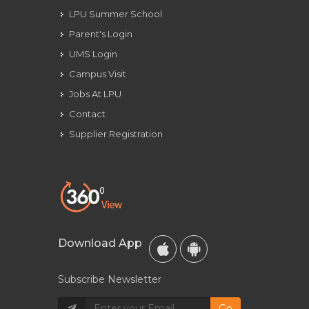
LPU Summer School
Parent's Login
UMS Login
Campus Visit
Jobs At LPU
Contact
Supplier Registration
Download App
Subscribe Newsletter
Go