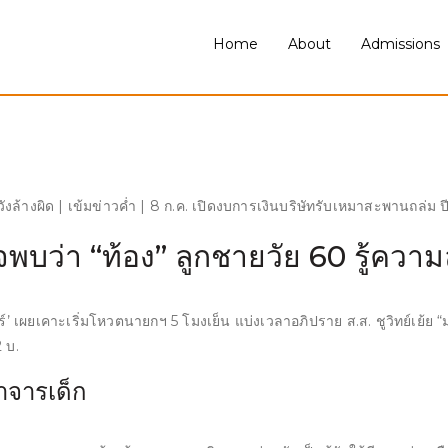
Home
About
Admissions
้างผิด | เข้มข่าวค่ำ | 8 ก.ค. เปิดงบการเงินบริษัทรับเหมาสะพานถล่ม ปี 6
บว่า “ท้อง” ลูกชายวัย 60 รู้ความลั
ร์’ เผยเคาะเริ่มโหวตนายกฯ 5 โมงเย็น แบ่งเวลาอภิปราย ส.ส. ชูวิทย์เย้ย
 บ.
าจารเด็ก