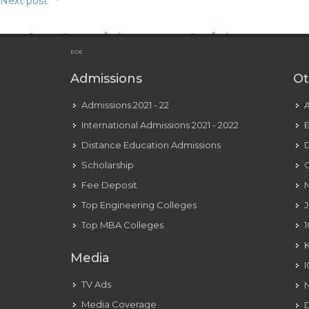
Next post
Slot สล็อตออนไลน์ เล่นขั้นต่ำ 1 บาท ฝากถอนไม่มีขั้นต่ำ UFABET
EOE
Admissions
Ot
Admissions 2021 - 22
International Admissions 2021 - 2022
E
Distance Education Admissions
D
Scholarship
C
Fee Deposit
N
Top Engineering Colleges
J
Top MBA Colleges
1
Media
TV Ads
Media Coverage
D