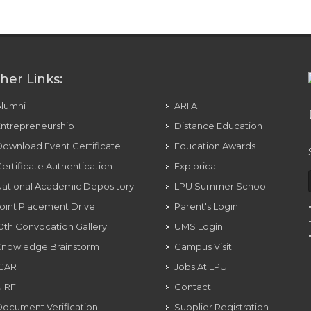
her Links:
Alumni
ARIIA
ntrepreneurship
Distance Education
ownload Event Certificate
Education Awards
ertificate Authentication
Explorica
ational Academic Depository
LPU Summer School
oint Placement Drive
Parent's Login
0th Convocation Gallery
UMS Login
Knowledge Brainstorm
Campus Visit
ICAR
Jobs At LPU
NIRF
Contact
ocument Verification
Supplier Registration