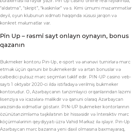
buraxılması ilə rəylər yazır. Pin Up casino online real rəylərində,
“aldatma”, “skript”, “kəskinlər” və s. Kimi ümumi məzəmmətlər
deyil, oyun klubunun xidməti haqqında xüsusi jarqon və
konkret məlumatlar var.
Pin Up – rəsmi sayt onlayn oynayın, bonus
qazanın
Bukmeker kontoru Pin-Up, e-sport və ənənəvi turnirlərə mərc
etmək üçün qanuni bir bukmekerdir və artan bonuslar və
cəlbedici pulsuz mərc seçimləri təklif edir. PIN-UP casino veb-
saytı 1 oktyabr 2020-ci ildə istifadəyə verilmiş bukmeker
kontorudur. O, Azərbaycanın tənzimləyici orqanlarından lazımi
lisenziya və icazələrə malikdir və qanuni olaraq Azərbaycan
ərazisində xidmətlər göstərir. PIN-UP bukmeker kontorlarının
özünütənzimləmə təşkilatının bir hissəsidir və İnteraktiv mərc
köçürmələrinin qeydiyyatı üzrə Vahid Mərkəz ilə işləyir. Pin-Up
Azərbaycan mərc bazarına yeni daxil olmasına baxmayaraq,