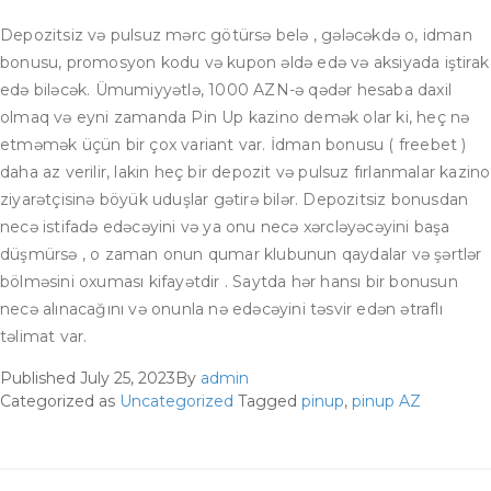
Depozitsiz və pulsuz mərc götürsə belə , gələcəkdə o, idman
bonusu, promosyon kodu və kupon əldə edə və aksiyada iştirak
edə biləcək. Ümumiyyətlə, 1000 AZN-ə qədər hesaba daxil
olmaq və eyni zamanda Pin Up kazino demək olar ki, heç nə
etməmək üçün bir çox variant var. İdman bonusu ( freebet )
daha az verilir, lakin heç bir depozit və pulsuz fırlanmalar kazino
ziyarətçisinə böyük uduşlar gətirə bilər. Depozitsiz bonusdan
necə istifadə edəcəyini və ya onu necə xərcləyəcəyini başa
düşmürsə , o zaman onun qumar klubunun qaydalar və şərtlər
bölməsini oxuması kifayətdir . Saytda hər hansı bir bonusun
necə alınacağını və onunla nə edəcəyini təsvir edən ətraflı
təlimat var.
Published
July 25, 2023
By
admin
Categorized as
Uncategorized
Tagged
pinup
,
pinup AZ