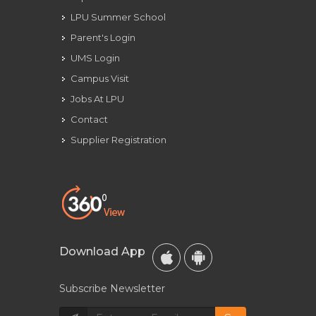
LPU Summer School
Parent's Login
UMS Login
Campus Visit
Jobs At LPU
Contact
Supplier Registration
Download App
Subscribe Newsletter