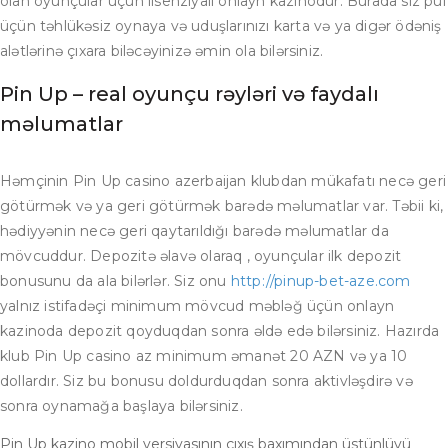
olan oyunçular üçün lisenziyalı onlayn kazinodur. Burada siz pul
üçün təhlükəsiz oynaya və uduşlarınızı karta və ya digər ödəniş
alətlərinə çıxara biləcəyinizə əmin ola bilərsiniz.
Pin Up – real oyunçu rəyləri və faydalı
məlumatlar
Həmçinin Pin Up casino azerbaijan klubdan mükafatı necə geri
götürmək və ya geri götürmək barədə məlumatlar var. Təbii ki,
hədiyyənin necə geri qaytarıldığı barədə məlumatlar da
mövcuddur. Depozitə əlavə olaraq , oyunçular ilk depozit
bonusunu da ala bilərlər. Siz onu
http://pinup-bet-aze.com
yalnız istifadəçi minimum mövcud məbləğ üçün onlayn
kazinoda depozit qoyduqdan sonra əldə edə bilərsiniz. Hazırda
klub Pin Up casino az minimum əmanət 20 AZN və ya 10
dollardır. Siz bu bonusu doldurduqdan sonra aktivləşdirə və
sonra oynamağa başlaya bilərsiniz.
Pin Up kazino mobil versiyasının çıxış baxımından üstünlüyü