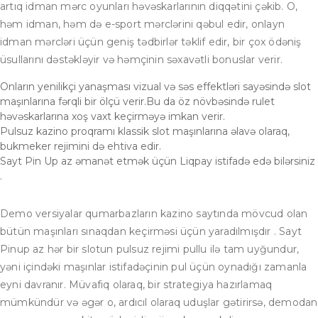
artıq idman mərc oyunları həvəskarlarının diqqətini çəkib. O,
həm idman, həm də e-sport mərclərini qəbul edir, onlayn
idman mərcləri üçün geniş tədbirlər təklif edir, bir çox ödəniş
üsullarını dəstəkləyir və həmçinin səxavətli bonuslar verir.
Onların yenilikçi yanaşması vizual və səs effektləri sayəsində slot
maşınlarına fərqli bir ölçü verir.Bu da öz növbəsində rulet
həvəskarlarına xoş vaxt keçirməyə imkan verir.
Pulsuz kazino proqramı klassik slot maşınlarına əlavə olaraq,
bukmeker rejimini də ehtiva edir.
Sayt Pin Up az əmanət etmək üçün Liqpay istifadə edə bilərsiniz
.
Demo versiyalar qumarbazların kazino saytında mövcud olan
bütün maşınları sınaqdan keçirməsi üçün yaradılmışdır . Sayt
Pinup az hər bir slotun pulsuz rejimi pullu ilə tam uyğundur,
yəni içindəki maşınlar istifadəçinin pul üçün oynadığı zamanla
eyni davranır. Müvafiq olaraq, bir strategiya hazırlamaq
mümkündür və əgər o, ardıcıl olaraq uduşlar gətirirsə, demodan