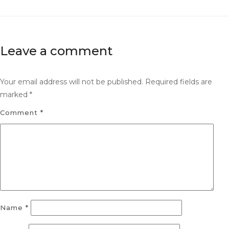
Leave a comment
Your email address will not be published.
Required fields are
marked
*
Comment
*
Name
*