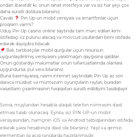
ondan ibarətdir ki, onun rahat interfeysi var və siz hər şeyi çox
daha sürətli doldura bilərsiniz.
Cavab
Pin-Up-un mobil versiyası və smartfonlar üçün
proqram varmı?
Uduş Pin Up casino online saytında tam mərc edilən kimi
istifadəçi öz pulunu alacaq və mövcud üsullardan birini istifadə
edərək dəyişdirə biləcək.
Bəli, tərtibatçılar mobil qurğular üçün resursun
uyğunlaşdırılmış versiyasını yaratmağın qayğısına qaldılar.
Onun göstərdiyi məlumatlar onun təfərrüatlarında olanlara
uyğundursa, pul verə bilərsiniz.
Buna baxmayaraq, rəsmi internet saytındakı Pin Up az son
dərəcə müsbət və müntəzəm oyunçuların rəyləri, buradan
vəsaitlərin çıxarılmasının həqiqətən sürətli edildiyini təsdiqləyir.
Sonra, müştəridən hesabla əlaqəli telefon nömrəsini daxil
etməsi tələb olunacaq. Eynilə, siz PIN-UP-un mobil
versiyasından, həmçinin iOS və Android tətbiqlərindən istifadə
edərək şəxsi hesabınıza daxil ola bilərsiniz. Yaşıl və qırmızı
elementləri ilə açıq rənglərdə hazırlanmışdır.