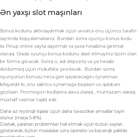
Ən yaxşı slot maşınları
Bonus kodunu aktivləşdirmək üçün əvvəlcə onu üçüncü tərəfin
saytında kopyalamalısınız. Bundan sonra oyunçu bonus kodu
ilə Pinup online sayta qayıtmalı və şəxsi hesabına getməli
olacaq. Orada oyunçu bonus kodunu daxil etməyiniz lazım olan
bir forma görəcək. Sonra o, adi depozitə və ya hesabı
doldurmaq üçün mükafata çevriləcək . Bundan sonra
oyunçunun bonusu necə geri qazanacağını öyrənməsi
kifayətdir ki, onu sakitcə oynamağa başlasın və qələbəni
gözləsin. Promosyon kodlarına əlavə olaraq , müntəzəm olaraq
müxtəlif rəsmlər təşkil edir.
Daha az reytinqli liqalar üçün daha təvazökar əmsallar təyin
olunur (marja 5-8%).
Dəstək, yaranan problemləri həll etmək üçün bütün səyləri
göstərərək, bütün məsələlər üzrə operativ və bacarıqlı şəkildə