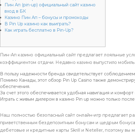
Пин Ап (pin-up) официальный сайт казино
вход в БК
Казино Пин Ап – бонусы и промокоды
В Pin Up казино как выиграть?
Как играть бесплатно в Pin-Up?
Пин-Ап казино официальный сайт предлагает лояльные усл
коэффициентом отдачи. Недавно казино выпустило мобиль
В пользу надежности бренда свидетельствует соблюдением 
Помимо Канады, этот обзор Pin Up Casino также демонстрир
обеспечения.
За счет этого обеспечивается удобная навигация и комфорт 
Играть с живым дилером в казино Pin up можно только после
Наш полностью безопасный сайт онлайн-игр предлагает раз
приветственным бездепозитным бонусам и щедрым бонусам 
дебетовые и кредитные карты Skrill и Neteller, поэтому вы