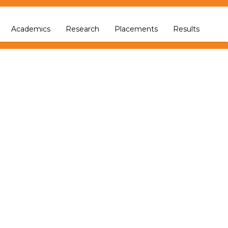
Academics
Research
Placements
Results