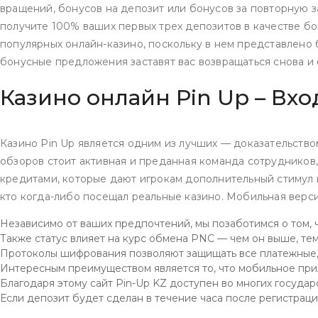
вращений, бонусов на депозит или бонусов за повторную з
получите 100% ваших первых трех депозитов в качестве бо
популярных онлайн-казино, поскольку в нем представлено 
бонусные предложения заставят вас возвращаться снова и 
Казино онлайн Pin Up – Вхо
Казино Pin Up является одним из лучших — доказательство
обзоров стоит активная и преданная команда сотрудников,
кредитами, которые дают игрокам дополнительный стимул 
кто когда-либо посещал реальные казино. Мобильная верси
Независимо от ваших предпочтений, мы позаботимся о том, 
Также статус влияет на курс обмена PNC — чем он выше, те
Протоколы шифрования позволяют защищать все платежные,
Интересным преимуществом является то, что мобильное при
Благодаря этому сайт Pin-Up KZ доступен во многих государс
Если депозит будет сделан в течение часа после регистраци