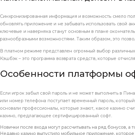
Синхронизированная информация и возможность смело поль
обновлять приложение и не забывать использовать свой ак
ключевые и наверняка станут основным в плане окончатель
разнообразными возможностями. Таким образом, это позво
В платном режиме представлен огромный выбор различных и
Кэшбэк – это программа возврата средств, которые отчисл
Особенности платформы оф
Если игрок забыл свой пароль и не может выполнить в Пина
или номер телефона поступает временный пароль, который п
основали профессионалы, которые знают, какое казино сч
казино, предлагающее сертифицированный софт.
Новички после входа могут рассчитывать на ряд бонусов, а 
Недавно казино выпустило мобильное приложение, которое 