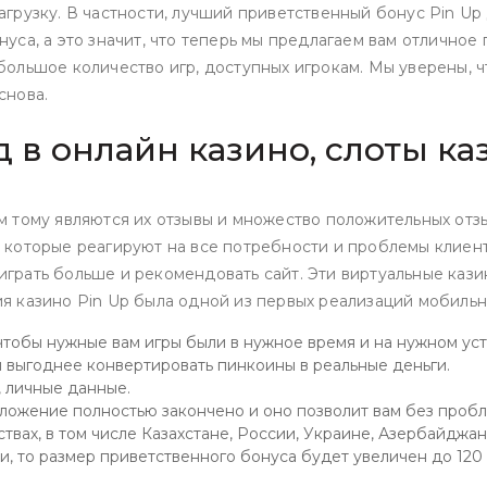
агрузку. В частности, лучший приветственный бонус Pin Up
нуса, а это значит, что теперь мы предлагаем вам отлично
большое количество игр, доступных игрокам. Мы уверены, 
снова.
д в онлайн казино, слоты к
м тому являются их отзывы и множество положительных отзы
 которые реагируют на все потребности и проблемы клиент
играть больше и рекомендовать сайт. Эти виртуальные каз
я казино Pin Up была одной из первых реализаций мобильн
чтобы нужные вам игры были в нужное время и на нужном уст
м выгоднее конвертировать пинкоины в реальные деньги.
 личные данные.
ложение полностью закончено и оно позволит вам без пробл
твах, в том числе Казахстане, России, Украине, Азербайджан
и, то размер приветственного бонуса будет увеличен до 120