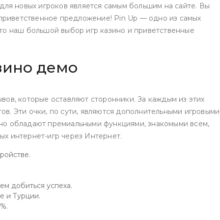
 для новых игроков является самым большим на сайте. Вы
е приветственное предложение! Pin Up — одно из самых
что наш большой выбор игр казино и приветственные
азино демо
вов, которые оставляют сторонники. За каждым из этих
ов. Эти очки, по сути, являются дополнительными игровыми
ино обладают премиальными функциями, знакомыми всем,
ых интернет-игр через Интернет.
ройстве.
ем добиться успеха.
е и Турции.
 %.