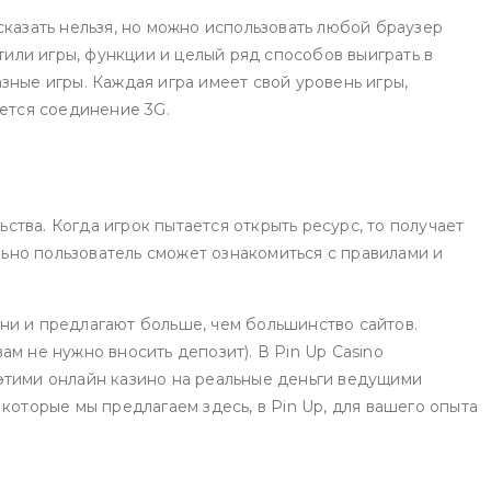
казать нельзя, но можно использовать любой браузер
тили игры, функции и целый ряд способов выиграть в
ные игры. Каждая игра имеет свой уровень игры,
уется соединение 3G.
ва. Когда игрок пытается открыть ресурс, то получает
но пользователь сможет ознакомиться с правилами и
ени и предлагают больше, чем большинство сайтов.
ам не нужно вносить депозит). В Pin Up Casino
этими онлайн казино на реальные деньги ведущими
 которые мы предлагаем здесь, в Pin Up, для вашего опыта