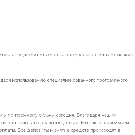
спины предстоит отыграть на интересных слотах с высоким
годаря использованию специализированного программного
и мы по-прежнему сильны сегодня. Благодаря нашим
 играть в игры на реальные деньги. Мы также принимаем
 оплаты. Все депозиты и снятие средств происходят в