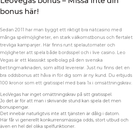
LeoVegas bonus – Missa inte din
bonus här!
Sedan 2011 har man byggt ett riktigt bra nätcasino med
många spelmöjligheter, en stark välkomstbonus och flertalet
trevliga kampanjer. Här finns runt spelautomater och
möjligheter att spela både bordsspel och i live casino. Leo
Vegas är ett klassiskt spelbolag på den svenska
bettingmarknaden, som alltid levererar. Just nu finns det en
bra oddsbonus att håva in för dig som är ny kund. Du erbjuds
100 kronor som ett gratisspel med bara 1x i omsättningskrav.
LeoVegas har inget omättningskrav på sitt gratisspel.
Jo det är för att man i skrivande stund kan spela det men
bonuspengar.
Det innebär naturligtvis inte att tjänsten är dålig i datorn.
Här får vi generellt konkurrensmässiga odds, stort utbud och
även en hel del olika spelfunktioner.