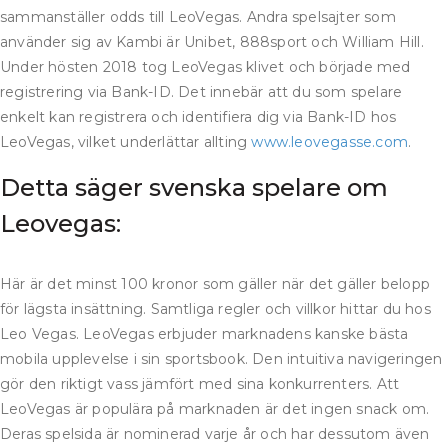
sammanställer odds till LeoVegas. Andra spelsajter som
använder sig av Kambi är Unibet, 888sport och William Hill.
Under hösten 2018 tog LeoVegas klivet och började med
registrering via Bank-ID. Det innebär att du som spelare
enkelt kan registrera och identifiera dig via Bank-ID hos
LeoVegas, vilket underlättar allting
www.leovegasse.com
.
Detta säger svenska spelare om
Leovegas:
Här är det minst 100 kronor som gäller när det gäller belopp
för lägsta insättning. Samtliga regler och villkor hittar du hos
Leo Vegas. LeoVegas erbjuder marknadens kanske bästa
mobila upplevelse i sin sportsbook. Den intuitiva navigeringen
gör den riktigt vass jämfört med sina konkurrenters. Att
LeoVegas är populära på marknaden är det ingen snack om.
Deras spelsida är nominerad varje år och har dessutom även