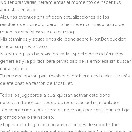
No tendrás varias herramientas al momento de hacer tus
apuestas en vivo.
Algunos eventos ght ofrecen actualizaciones de los
resultados en directo, pero no hemos encontrado rastro de
muchas estadísticas um streaming.
Mis términos y situaciones del bono sobre MostBet pueden
mudar sin previo aviso.
Nuestro equipo ha revisado cada aspecto de mis términos
generales y la política para privacidad de la empresa sin buscar
nada extraño.
Tu primera opción para resolver el problema es hablar a través
delete chat en festón de MostBet.
Todos los jugadores la cual quieran activar este bono
necesitan tener con todos los requisitos del manipulador.
Ten sobre cuenta que zero es necesario percibir algún código
promocional para hacerlo.
El operador obligación con varios canales de soporte the