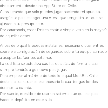
directamente desde una App Store en Chile.
Considerando que solo puedes jugar haciendo mi apuesta,
asegúrate para escoger una mesa que tenga límites que se
ajusten a tu presupuesto.
Por carambola, estos límites están a simple vista en la mayoría
de aquellas casos.
Antes de o qual la puedas instalar es necesario o qual entres
sobre ela configuración de seguridad sobre tu equipo sumado
a aceptar las fuentes externas.
La cual lista se actualiza casi los dos días, de forma la cual
siempre tendrás algo nuevo para jugar.
Para emplear al máximo de todo lo o qual MostBet Chile
destina a sus usuarios es necesario la cual tengas fondos
durante tu cuenta.
Por suerte, eres libre de usar un sistema que quieras para
hacer el depósito en este sitio.