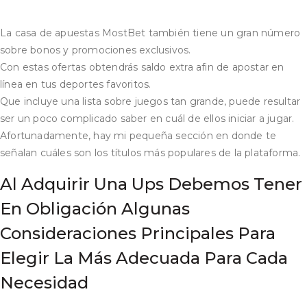
La casa de apuestas MostBet también tiene un gran número
sobre bonos y promociones exclusivos.
Con estas ofertas obtendrás saldo extra afin de apostar en
línea en tus deportes favoritos.
Que incluye una lista sobre juegos tan grande, puede resultar
ser un poco complicado saber en cuál de ellos iniciar a jugar.
Afortunadamente, hay mi pequeña sección en donde te
señalan cuáles son los títulos más populares de la plataforma.
Al Adquirir Una Ups Debemos Tener
En Obligación Algunas
Consideraciones Principales Para
Elegir La Más Adecuada Para Cada
Necesidad