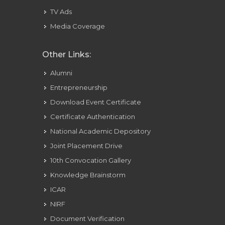
TV Ads
Media Coverage
Other Links:
Alumni
Entrepreneurship
Download Event Certificate
Certificate Authentication
National Academic Depository
Joint Placement Drive
10th Convocation Gallery
Knowledge Brainstorm
ICAR
NIRF
Document Verification