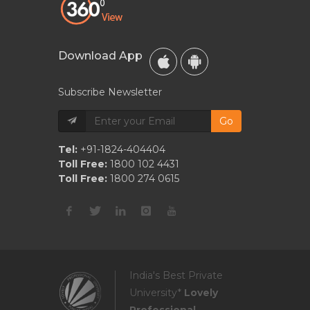
Download App
Subscribe Newsletter
Go
Tel:
+91-1824-404404
Toll Free:
1800 102 4431
Toll Free:
1800 274 0615
India's Best Private
University*
Lovely