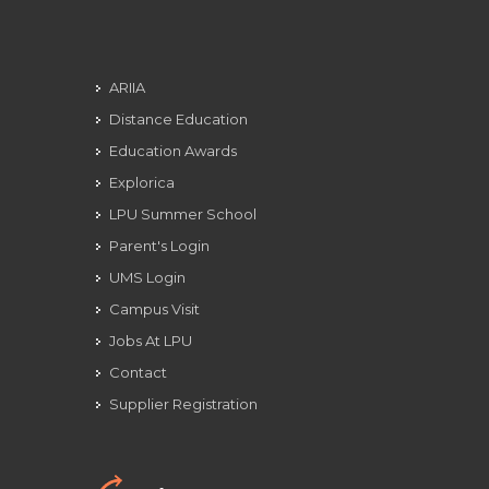
ARIIA
Distance Education
Education Awards
Explorica
LPU Summer School
Parent's Login
UMS Login
Campus Visit
Jobs At LPU
Contact
Supplier Registration