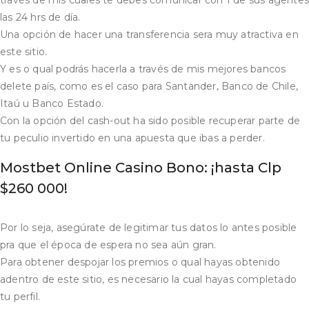
través de mis cuales te debes comunicar con 1 de sus agente
las 24 hrs de día.
Una opción de hacer una transferencia sera muy atractiva en
este sitio.
Y es o qual podrás hacerla a través de mis mejores bancos
delete país, como es el caso para Santander, Banco de Chile,
Itaú u Banco Estado.
Con la opción del cash-out ha sido posible recuperar parte de
tu peculio invertido en una apuesta que ibas a perder.
Mostbet Online Casino Bono: ¡hasta Clp
$260 000!
Por lo seja, asegúrate de legitimar tus datos lo antes posible
pra que el época de espera no sea aún gran.
Para obtener despojar los premios o qual hayas obtenido
adentro de este sitio, es necesario la cual hayas completado
tu perfil.