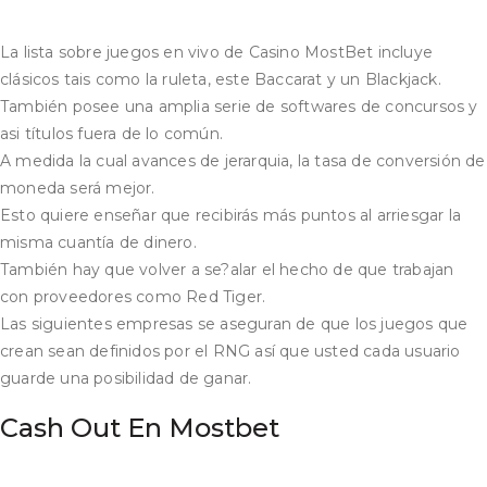
La lista sobre juegos en vivo de Casino MostBet incluye
clásicos tais como la ruleta, este Baccarat y un Blackjack.
También posee una amplia serie de softwares de concursos y
asi títulos fuera de lo común.
A medida la cual avances de jerarquia, la tasa de conversión de
moneda será mejor.
Esto quiere enseñar que recibirás más puntos al arriesgar la
misma cuantía de dinero.
También hay que volver a se?alar el hecho de que trabajan
con proveedores como Red Tiger.
Las siguientes empresas se aseguran de que los juegos que
crean sean definidos por el RNG así que usted cada usuario
guarde una posibilidad de ganar.
Cash Out En Mostbet