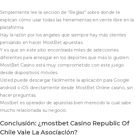
Simplemente lee la sección de “Reglas” sobre donde te
explican cómo usar todas las herramientas en vente libre en la
plataforma.
Hay la razón por los angeles que siempre hay más clientes
pensando en hacer MostBet apuestas.
Y es que en este sitio encontrarás miles de selecciones
diferentes para arriesgar en los deportes que más lo gusten.
MostBet Casino está muy comprometido con este juego
desde dispositivos móviles.
Usted puede descargar fácilmente la aplicación para Google
android o iOS directamente desde MostBet Online casino, sin
hacer preguntas.
Mostbet es operador de apuestas bien merecido la cual sabe
mucho relacionada su negocio.
Conclusión: ¿mostbet Casino Republic Of
Chile Vale La Asociación?