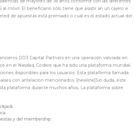
 audiencias de mayores de 18 años conforme con las diferentes
l móvil. El beneficiario sólo tiene que asistir an un cajero e
keted de apuestas está premiado o cuál es el estado actual del
nancieros DD3 Capital Partners en una operación valorada en
tice en el Nasdaq. Codere que ha sido una plataforma mundial,
ciones disponibles para los usuarios. Esta plataforma llamada
países con antelacion mencionados. [newline]Sin duda, este
 esta plataforma durante muchos años. La plataforma sobre
ckjack.
ca.
puestas y del membership.