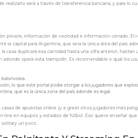
realizarlo será a través de transferencia bancaria, y para lo cua
n private, información de vecindad e información cerrado. El 
e la capital para Argentina, que sera la única área del país ado
 la casa duplicará esa cantidad hasta una cifra anterior, hast
 en adonde opera esta trampolín. Es recomendable o qual los usu
, balonvolea.
ón, lo que este portal podra otorgar a los jugadores que explora
ntina, que es la única zona del país adonde es legal.
las casas de apuestas online (y a great otros jugadores más p
 on-line en equipos y estadios de fútbol. Eso quiere enseñar qu
 solitary un poco.