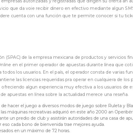
r empresas autorizadas y registradas que dirigen su oferta an
icio que da voie recibir dinero en efectivo mediante algun SMS a
Codere cuenta con una función que te permite conocer si tu tic
ión (SPAC) de la empresa mexicana de productos y servicios fi
Online en el primer operador de apuestas durante línea que co
odos los usuarios. En el país, el operador consta de varias fun
iene las licencias requeridas pra operar en cualquiera de los 
d ofreciendo algun experiencia muy efectiva a los usuarios de
de apuestas en línea sobre la actualidad merece una reseña.
de hacer el juego a diversos modos de juego sobre Ruleta y Bla
s máquinas recreativas adquirió en este año 2000 an Operibéri
rante un predio de club y asistirán autoridades de una casa de a
r eso cada bono de bienvenida trae mejores ayuda.
ocesados en un máximo de 72 horas.