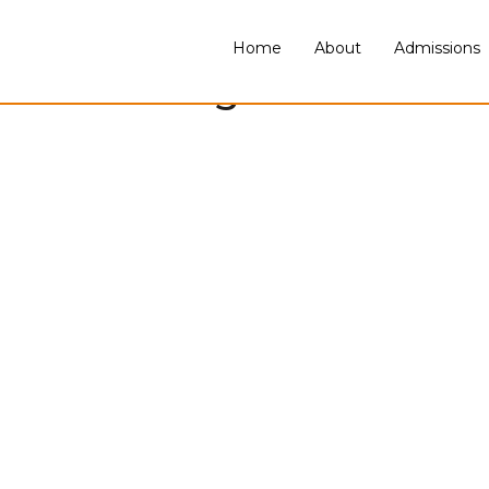
go De Serias Prácticas 
Home
About
Admissions
 Sobre Juego Online