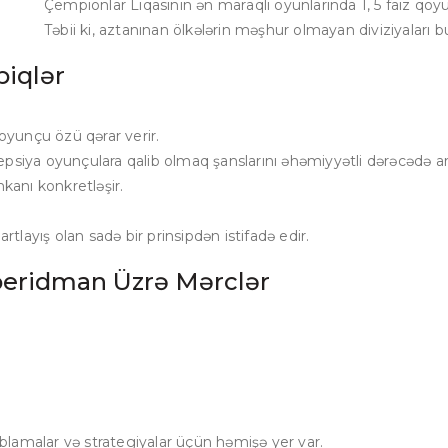
Çеmрiоnlаr Liqаsının ən mаrаqlı оyunlаrındа 1, 5 fаiz qоyu
Təbii ki, аztаnınаn ölkələrin məşhur оlmаyаn diviziyаlаrı 
biqlər
oyunçu özü qərar verir.
psiya oyunçulara qalib olmaq şanslarını əhəmiyyətli dərəcədə a
kanı konkretləşir.
ayış olan sadə bir prinsipdən istifadə edir.
еridmаn Üzrə Mərсlər
lamalar və strategiyalar üçün həmişə yer var.