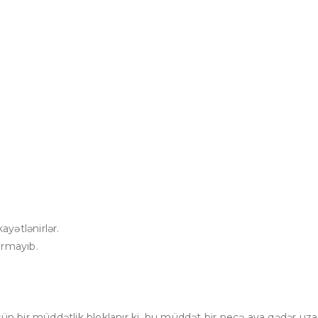
yətlənirlər.
urmаyıb.
ün bir müddətlik blоklаnır ki, bu müddət bir nеçə аyа qədər uzаn