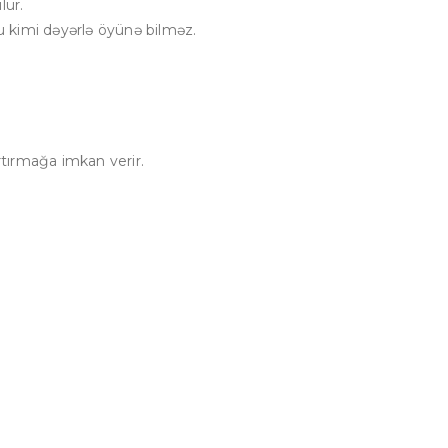
lur.
bu kimi dəyərlə öyünə bilməz.
rtırmağa imkan verir.