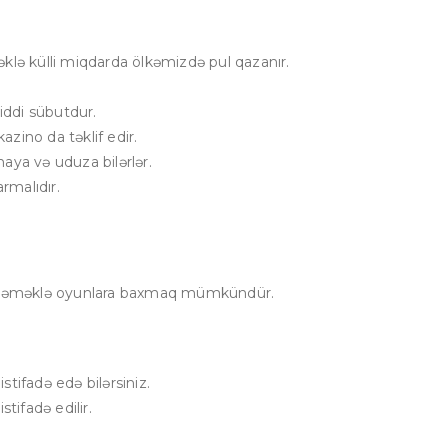
əklə külli miqdarda ölkəmizdə pul qazanır.
ciddi sübutdur.
azino da təklif edir.
naya və uduza bilərlər.
rmalıdır.
klikləməklə oyunlara baxmaq mümkündür.
tifadə edə bilərsiniz.
ifadə edilir.