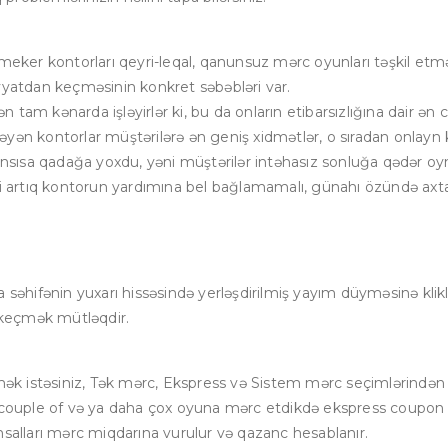
meker kontorları qeyri-leqal, qanunsuz mərc oyunları təşkil etm
yyatdan keçməsinin konkret səbəbləri var.
n tam kənarda işləyirlər ki, bu da onların etibarsızlığına dair ən 
məyən kontorlar müştərilərə ən geniş xidmətlər, o sıradan onlayn k
ı hansısa qadağa yoxdu, yəni müştərilər intəhasız sonluğa qədər oy
ri artıq kontorun yardımına bel bağlamamalı, günahı özündə axta
na səhifənin yuxarı hissəsində yerləşdirilmiş yayım düyməsinə 
 keçmək mütləqdir.
ək istəsiniz, Tək mərc, Ekspress və Sistem mərc seçimlərindən is
couple of və ya daha çox oyuna mərc etdikdə ekspress coupon ist
salları mərc miqdarına vurulur və qazanc hesablanır.