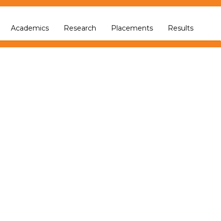
Academics
Research
Placements
Results