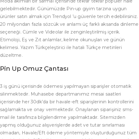
Moda akımları bir sarmal içerisinde tekrar tekrar popüler hale
gelebilmektedir. Günümüzde Pin-up giyim tarzına uygun
ürünler satın almak için Trendyol ’u güvenle tercih edebilirsiniz.
20 milyondan fazla sözcük ve anlamı üç farklı aksanda dinleme
seçeneği. Cümle ve Videolar ile zenginleştirilmiş içerik.
Etimoloji, Eş ve Zıt anlamlar, kelime okunuşları ve günün
kelimesi. Yazım Türkçeleştirici ile hatalı Türkçe metinleri
düzeltme.
Pin Up Omuz Çantası
3 iş günü içerisinde ödemesi yapılmayan siparişler otomatik
silinmektedir. Muhasebe departmanımız mesai saatleri
içerisinde her 30dk’da bir havale-eft siparişlerinin kontrollerini
sağlamakta ve onay vermektedir. Onaylanan siparişiniz sms-
mail ile tarafınıza bilgilendirme yapılmaktadır. Sitemizden
yapmış olduğunuz alışverişlerde adet ve tutar sınırlaması
olmadan, Havale/Eft ödeme yöntemiyle oluşturduğunuz tüm