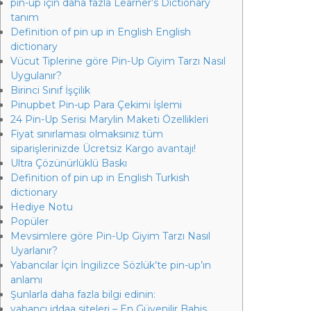
pin-up için daha fazla Learner’s Dictionary
tanım
Definition of pin up in English English
dictionary
Vücut Tiplerine göre Pin-Up Giyim Tarzı Nasıl
Uygulanır?
Birinci Sınıf İşçilik
Pinupbet Pin-up Para Çekimi İşlemi
24 Pin-Up Serisi Marylin Maketi Özellikleri
Fiyat sınırlaması olmaksınız tüm
siparişlerinizde Ücretsiz Kargo avantajı!
Ultra Çözünürlüklü Baskı
Definition of pin up in English Turkish
dictionary
Hediye Notu
Popüler
Mevsimlere göre Pin-Up Giyim Tarzı Nasıl
Uyarlanır?
Yabancılar İçin İngilizce Sözlük’te pin-up’ın
anlamı
Şunlarla daha fazla bilgi edinin:
yabancı iddaa siteleri – En Güvenilir Bahis