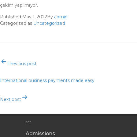
çekim yapılmıyor.
Published
May 1, 2022
By
admin
Categorized as
Uncategorized
Post
Previous post
navigation
International business payments made easy
Next post
Next Post
EOE
Admissions