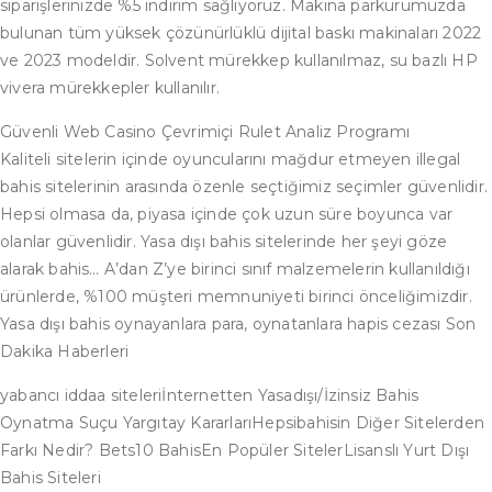
siparişlerinizde %5 indirim sağlıyoruz. Makina parkurumuzda
bulunan tüm yüksek çözünürlüklü dijital baskı makinaları 2022
ve 2023 modeldir. Solvent mürekkep kullanılmaz, su bazlı HP
vivera mürekkepler kullanılır.
Güvenli Web Casino Çevrimiçi Rulet Analiz Programı
Kaliteli sitelerin içinde oyuncularını mağdur etmeyen illegal
bahis sitelerinin arasında özenle seçtiğimiz seçimler güvenlidir.
Hepsi olmasa da, piyasa içinde çok uzun süre boyunca var
olanlar güvenlidir. Yasa dışı bahis sitelerinde her şeyi göze
alarak bahis… A’dan Z’ye birinci sınıf malzemelerin kullanıldığı
ürünlerde, %100 müşteri memnuniyeti birinci önceliğimizdir.
Yasa dışı bahis oynayanlara para, oynatanlara hapis cezası Son
Dakika Haberleri
yabancı iddaa siteleriİnternetten Yasadışı/İzinsiz Bahis
Oynatma Suçu Yargıtay KararlarıHepsibahisin Diğer Sitelerden
Farkı Nedir? Bets10 BahisEn Popüler SitelerLisanslı Yurt Dışı
Bahis Siteleri