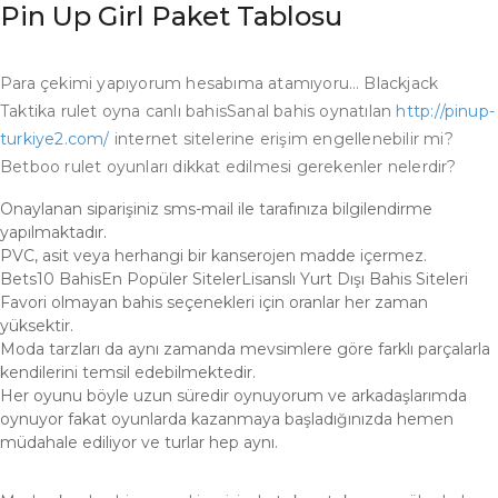
Pin Up Girl Paket Tablosu
Para çekimi yapıyorum hesabıma atamıyoru… Blackjack
Taktika rulet oyna canlı bahisSanal bahis oynatılan
http://pinup-
turkiye2.com/
internet sitelerine erişim engellenebilir mi?
Betboo rulet oyunları dikkat edilmesi gerekenler nelerdir?
Onaylanan siparişiniz sms-mail ile tarafınıza bilgilendirme
yapılmaktadır.
PVC, asit veya herhangi bir kanserojen madde içermez.
Bets10 BahisEn Popüler SitelerLisanslı Yurt Dışı Bahis Siteleri
Favori olmayan bahis seçenekleri için oranlar her zaman
yüksektir.
Moda tarzları da aynı zamanda mevsimlere göre farklı parçalarla
kendilerini temsil edebilmektedir.
Her oyunu böyle uzun süredir oynuyorum ve arkadaşlarımda
oynuyor fakat oyunlarda kazanmaya başladığınızda hemen
müdahale ediliyor ve turlar hep aynı.