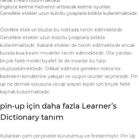
taksik imkanı bulunmaktadır.
İngilizce kelime haznenizi arttıracak kelime oyunları.
Genellikle etekler uzun külotlu çoraplarla birlikte kullanılmaktadır.
Özellikle etek ve bluzlar bu noktada tercih edilmektedir.
Genellikle etekler uzun külotlu çoraplarla birlikte
kullanılmaktadır. Kabarık etekler de tercih edilmektedir ancak
burada kısa kesim modeller tercih edilmektedir. Öte yandan
birçok farklı model kıyafet ile de insanlar bu tarzı
oluşturabilmektedir. Dikkat edilmesi gereken nokta ise
kadınların kendilerine yakışan ve uygun ürünler seçmesidir. Pin
up ne demek sorusuna cevap arayan kişiler için birçok farklı
kaynak bulunmaktadır.
pin-up için daha fazla Learner’s
Dictionary tanım
Kullanılan çam çerçeveler kurutulmuş ve fırınlanmıştır. Pin Up