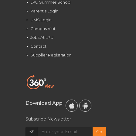
LPU Summer School
Parent's Login
UMS Login
Campus Visit
Jobs At LPU
Contact
Supplier Registration
Download App
Subscribe Newsletter
Go