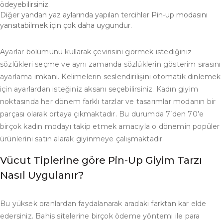
ödeyebilirsiniz.
Diğer yandan yaz aylarında yapılan tercihler Pin-up modasını
yansıtabilmek için çok daha uygundur.
Ayarlar bölümünü kullarak çevirisini görmek istediğiniz
sözlükleri seçme ve aynı zamanda sözlüklerin gösterim sırasını
ayarlama imkanı. Kelimelerin seslendirilişini otomatik dinlemek
için ayarlardan isteğiniz aksanı seçebilirsiniz. Kadın giyim
noktasında her dönem farklı tarzlar ve tasarımlar modanın bir
parçası olarak ortaya çıkmaktadır. Bu durumda 7’den 70’e
birçok kadın modayı takip etmek amacıyla o dönemin popüler
ürünlerini satın alarak giyinmeye çalışmaktadır.
Vücut Tiplerine göre Pin-Up Giyim Tarzı
Nasıl Uygulanır?
Bu yüksek oranlardan faydalanarak aradaki farktan kar elde
edersiniz. Bahis sitelerine birçok ödeme yöntemi ile para