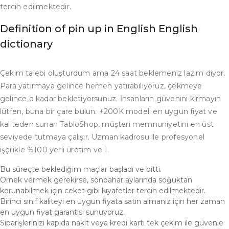
tercih edilmektedir.
Definition of pin up in English English
dictionary
Çekim talebi oluşturdum ama 24 saat beklemeniz lazım diyor.
Para yatırmaya gelince hemen yatırabiliyoruz, çekmeye
gelince o kadar bekletiyorsunuz. İnsanların güvenini kırmayın
lütfen, buna bir çare bulun. +200K modeli en uygun fiyat ve
kaliteden sunan TabloShop, müşteri memnuniyetini en üst
seviyede tutmaya çalışır. Uzman kadrosu ile profesyonel
işçilikle %100 yerli üretim ve 1.
Bu süreçte beklediğim maçlar başladı ve bitti.
Örnek vermek gerekirse, sonbahar aylarında soğuktan
korunabilmek için ceket gibi kıyafetler tercih edilmektedir.
Birinci sınıf kaliteyi en uygun fiyata satın almanız için her zaman
en uygun fiyat garantisi sunuyoruz.
Siparişlerinizi kapıda nakit veya kredi kartı tek çekim ile güvenle