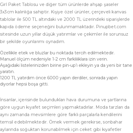
Girl Paket Tablosu ve diğer tüm ürünlerde ahşap şaseler
3x3cm kalınlığa sahiptir. Kişiye özel ürünler, çerçeveli kanvas
tablolar ile 500 TL altındaki ve 2000 TL üzerindeki siparişlerde
kapıda ödeme seçeneğini bulunmamaktadır. Pinupbet.com
sitesinde uzun yıllar düşük yatırımlar ve çekimler ile sorunsuz
bir şekilde oyunlarımı oynadım.
Özellikle etek ve bluzlar bu noktada tercih edilmektedir.
Manuel ölçüm nedeniyle 1-2 cm farklılıklara izin verin.
Aşağıdaki listelerinizden birine pin-up’ı ekleyin ya da yeni bir tane
yaratın.
1200 TL yatırdım önce 6000 yapın derdiler, sonrada yapın
diyorlar hepsi boşa gitti.
İnsanlar, içerisinde bulundukları hava durumuna ve şartlarına
göre uygun kıyafet seçimleri yapmaktadırlar. Moda tarzları da
aynı zamanda mevsimlere göre farklı parçalarla kendilerini
temsil edebilmektedir. Örnek vermek gerekirse, sonbahar
aylarında soğuktan korunabilmek için ceket gibi kıyafetler