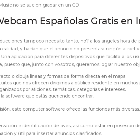
Music no se suelen grabar en un CD.
Webcam Españolas Gratis en l
ducciones tampoco necesito tanto, no? a los angeles hora de
alidad, y hacían que el anuncio no presentara ningún atractivo c
. Una aplicación para diferentes dispositivos que facilita a los
a, puesto que, junto con vosotros, queremos lograr nuestro obj
yecto o dibuja líneas y formas de forma directa en el mapa.
tuitos que nos ofrecen dirigirnos a público residente en muchos 
izados por aficiones, temáticas, categorías e intereses.
e la software que estás queriendo encontrar.
ón, este computer software ofrece las funciones más diversas.
ación e identificación de aves, así como estar en posesión de 
ión y útil para insertar anuncios clasificados.