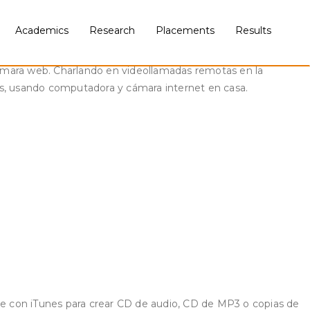
dad. ManyCam es la muy buena aplicación de la categoría
ador. Bing planet es la versión digital más fotorrealista de
Academics
Research
Placements
Results
cámara web. Charlando en videollamadas remotas en la
s, usando computadora y cámara internet en casa.
e con iTunes para crear CD de audio, CD de MP3 o copias de