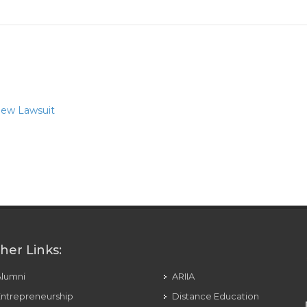
New Lawsuit
her Links:
Alumni
ARIIA
ntrepreneurship
Distance Education