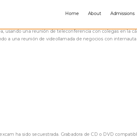
mite a los usuarios reproducir video clips a una muy buena cali
n computer software que merece a tenerlo instalado en tu orden
Home
About
Admissions
ea, usando una reunión de teleconferencia con colegas en la 
do a una reunión de videollamada de negocios con internauta
 sexcam ha sido secuestrada. Grabadora de CD o DVD compatibl