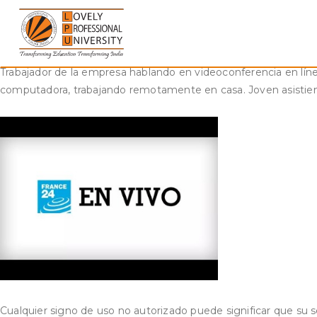
Skip
Una aplicación con el fin de varios dispositivos los cuales per
to
computer software con el fin de crear cámaras web virtuales, u
content
nuestro planeta.
Trabajador de la empresa hablando en videoconferencia en lín
computadora, trabajando remotamente en casa. Joven asistien
Cualquier signo de uso no autorizado puede significar que su