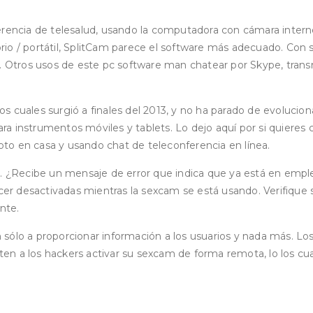
ncia de telesalud, usando la computadora con cámara internet
torio / portátil, SplitCam parece el software más adecuado. Con
. Otros usos de este pc software man chatear por Skype, transm
 cuales surgió a finales del 2013, y no ha parado de evolucion
 para instrumentos móviles y tablets. Lo dejo aquí por si quier
to en casa y usando chat de teleconferencia en línea.
am. ¿Recibe un mensaje de error que indica que ya está en emp
er desactivadas mientras la sexcam se está usando. Verifique si 
nte.
itan sólo a proporcionar información a los usuarios y nada más
en a los hackers activar su sexcam de forma remota, lo los cu