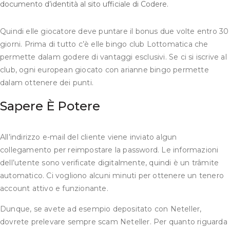
documento d’identità al sito ufficiale di Codere.
Quindi elle giocatore deve puntare il bonus due volte entro 30
giorni. Prima di tutto c’è elle bingo club Lottomatica che
permette dalam godere di vantaggi esclusivi. Se ci si iscrive al
club, ogni european giocato con arianne bingo permette
dalam ottenere dei punti.
Sapere È Potere
All’indirizzo e-mail del cliente viene inviato algun
collegamento per reimpostare la password. Le informazioni
dell’utente sono verificate digitalmente, quindi è un trâmite
automatico. Ci vogliono alcuni minuti per ottenere un tenero
account attivo e funzionante.
Dunque, se avete ad esempio depositato con Neteller,
dovrete prelevare sempre scam Neteller. Per quanto riguarda