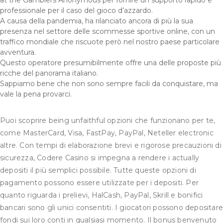
at the Gamblers Anonymous per fornire un supporto rapido e
professionale per il caso del gioco d’azzardo.
A causa della pandemia, ha rilanciato ancora di più la sua
presenza nel settore delle scommesse sportive online, con un
traffico mondiale che riscuote però nel nostro paese particolare
avventura.
Questo operatore presumibilmente offre una delle proposte più
ricche del panorama italiano.
Sappiamo bene che non sono sempre facili da conquistare, ma
vale la pena provarci.
Puoi scoprire being unfaithful opzioni che funzionano per te,
come MasterCard, Visa, FastPay, PayPal, Neteller electronic
altre. Con tempi di elaborazione brevi e rigorose precauzioni di
sicurezza, Codere Casino si impegna a rendere i actually
depositi il più semplici possibile. Tutte queste opzioni di
pagamento possono essere utilizzate per i depositi. Per
quanto riguarda i prelievi, HalCash, PayPal, Skrill e bonifici
bancari sono gli unici consentiti. I giocatori possono depositar
fondi sui loro conti in qualsiasi momento. Il bonus benvenuto