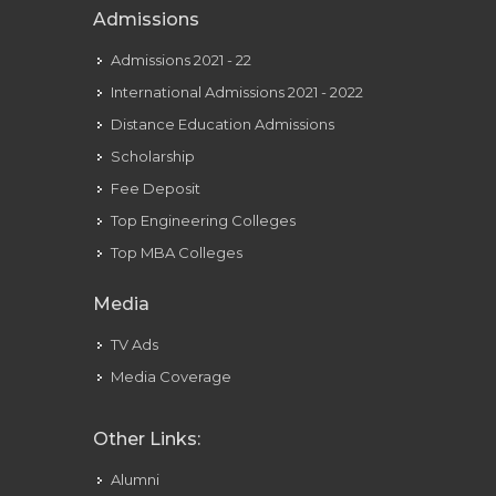
Admissions
Admissions 2021 - 22
International Admissions 2021 - 2022
Distance Education Admissions
Scholarship
Fee Deposit
Top Engineering Colleges
Top MBA Colleges
Media
TV Ads
Media Coverage
Other Links:
Alumni