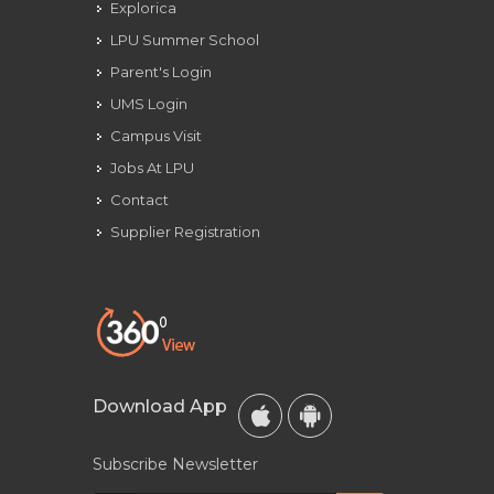
Explorica
LPU Summer School
Parent's Login
UMS Login
Campus Visit
Jobs At LPU
Contact
Supplier Registration
Download App
Subscribe Newsletter