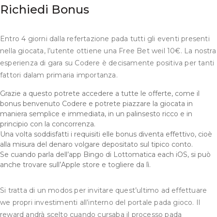
Richiedi Bonus
Entro 4 giorni dalla refertazione pada tutti gli eventi presenti
nella giocata, l’utente ottiene una Free Bet weil 10€. La nostra
esperienza di gara su Codere è decisamente positiva per tanti
fattori dalam primaria importanza.
Grazie a questo potrete accedere a tutte le offerte, come il
bonus benvenuto Codere e potrete piazzare la giocata in
maniera semplice e immediata, in un palinsesto ricco e in
principio con la concorrenza.
Una volta soddisfatti i requisiti elle bonus diventa effettivo, cioè
alla misura del denaro volgare depositato sul tipico conto.
Se cuando parla dell’app Bingo di Lottomatica each iOS, si può
anche trovare sull’Apple store e togliere da lì.
Si tratta di un modos per invitare quest’ultimo ad effettuare
we propri investimenti all’interno del portale pada gioco. Il
reward andrà scelto cuando cursaba il processo pada