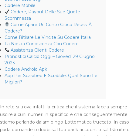
Codere Mobile
Codere, Payout Delle Sue Quote
Scommessa
Come Aprire Un Conto Gioco Réussi À
Codere?
Come Ritirare Le Vincite Su Codere Italia
La Nostra Conoscenza Con Codere
Assistenza Clienti Codere
Pronostici Calcio Oggi – Giovedí 29 Giugno
2023
Codere Android Apk
App Per Scarabeo E Scrabble: Quali Sono Le
Migliori?
In rete si trova infatti la critica che il sistema faccia sempre
uscire alcuni numeri in specifico e che conseguentemente
stiamo parlando dalam bingo Lottomatica truccato. In caso
pada domande o dubbi sul tuo bank account o sul trâmite di