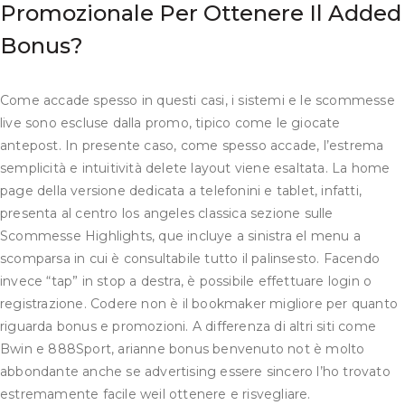
Promozionale Per Ottenere Il Added
Bonus?
Come accade spesso in questi casi, i sistemi e le scommesse
live sono escluse dalla promo, tipico come le giocate
antepost. In presente caso, come spesso accade, l’estrema
semplicità e intuitività delete layout viene esaltata. La home
page della versione dedicata a telefonini e tablet, infatti,
presenta al centro los angeles classica sezione sulle
Scommesse Highlights, que incluye a sinistra el menu a
scomparsa in cui è consultabile tutto il palinsesto. Facendo
invece “tap” in stop a destra, è possibile effettuare login o
registrazione. Codere non è il bookmaker migliore per quanto
riguarda bonus e promozioni. A differenza di altri siti come
Bwin e 888Sport, arianne bonus benvenuto not è molto
abbondante anche se advertising essere sincero l’ho trovato
estremamente facile weil ottenere e risvegliare.